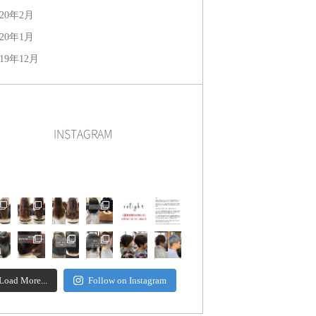
020年2月
020年1月
019年12月
INSTAGRAM
Load More...
Follow on Instagram