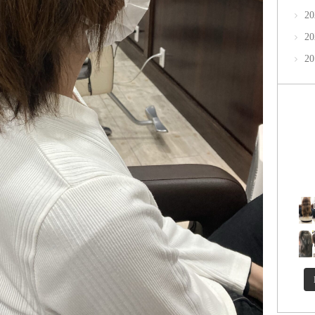
2
2
2