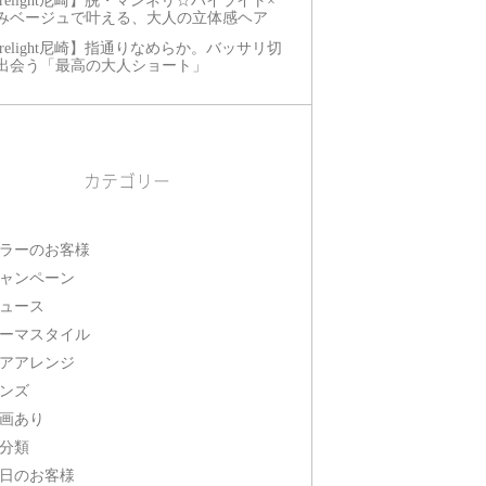
relight尼崎】脱・マンネリ☆ハイライト×
みベージュで叶える、大人の立体感ヘア
relight尼崎】指通りなめらか。バッサリ切
出会う「最高の大人ショート」
カテゴリー
ラーのお客様
ャンペーン
ュース
ーマスタイル
アアレンジ
ンズ
画あり
分類
日のお客様