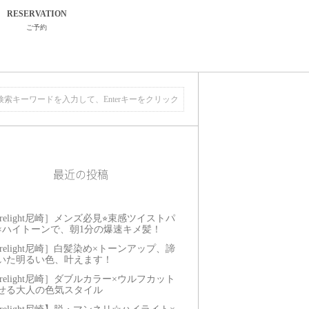
RESERVATION
ご予約
最近の投稿
relight尼崎］メンズ必見⭐︎束感ツイストパ
×ハイトーンで、朝1分の爆速キメ髪！
relight尼崎］白髪染め×トーンアップ、諦
いた明るい色、叶えます！
relight尼崎］ダブルカラー×ウルフカット
せる大人の色気スタイル