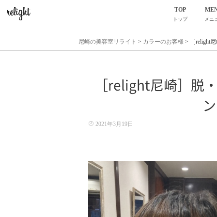
TOP
ME
トップ
メニ
尼崎の美容室リライト
>
カラーのお客様
>
［reli
［relight尼崎
ン
2021年3月19日