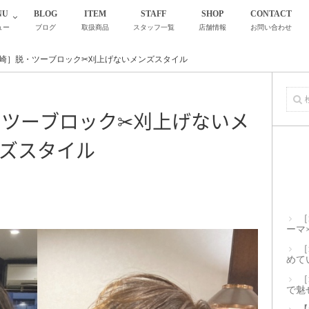
NU
BLOG
ITEM
STAFF
SHOP
CONTACT
ュー
ブログ
取扱商品
スタッフ一覧
店舗情報
お問い合わせ
ght尼崎］脱・ツーブロック✂刈上げないメンズスタイル
］脱・ツーブロック✂刈上げないメ
ズスタイル
［
ーマ
［
めて
［
で魅