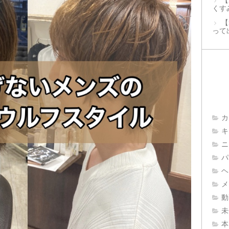
【
くす
【
って
カ
キ
ニ
パ
ヘ
メ
動
未
本