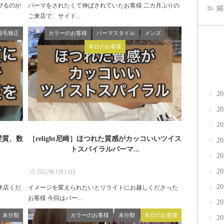
びるのが
パーマをされたくて伸ばされていたお客様 二カ月ぶりの
縮
ご来店で、サイド...
縮毛矯正
カラーのお客様
パーマスタイル
メンズ
本日のお客様
2
2
2
髪質、数
［relight尼崎］ほつれた質感がカッコいいツイス
2
トスパイラルパーマ...
2
2
2022年1月13日
2
来店くだ
イメージを変えられたいとリライトにお越しくださった
お客様 今回はパー...
2
未分類
カラーのお客様
未分類
本日のお客様
2