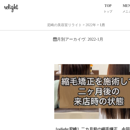
TOP
ME
トップ
メニ
尼崎の美容室リライト
>
2022年
>
1月
月別アーカイヴ:
2022-1月
[relight尼崎］二カ月前の縮毛矯正、今