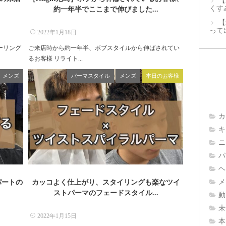
【
くす
約一年半でここまで伸びました...
【
って
2022年1月18日
ーリング
ご来店時から約一年半、ボブスタイルから伸ばされてい
るお客様 リライト...
メンズ
パーマスタイル
メンズ
本日のお客様
カ
キ
ニ
パ
ヘ
メ
ーパートの
カッコよく仕上がり、スタイリングも楽なツイ
ストパーマのフェードスタイル...
動
未
2022年1月15日
本