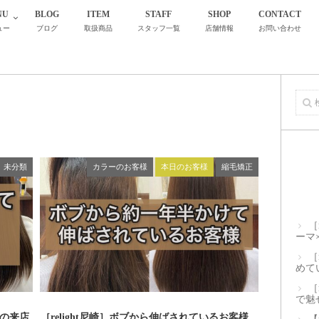
NU
BLOG
ITEM
STAFF
SHOP
CONTACT
ュー
ブログ
取扱商品
スタッフ一覧
店舗情報
お問い合わせ
未分類
カラーのお客様
本日のお客様
縮毛矯正
［
ーマ
［
めて
［
で魅
回の来店
［relight尼崎］ボブから伸ばされているお客様、