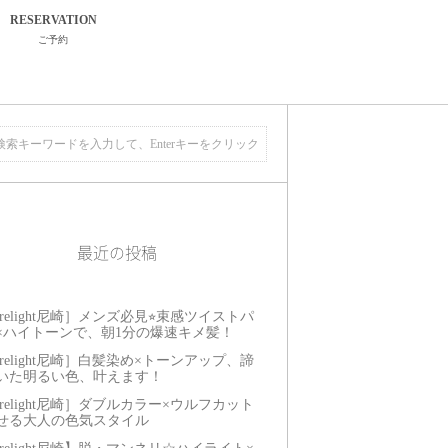
RESERVATION
ご予約
最近の投稿
relight尼崎］メンズ必見⭐︎束感ツイストパ
×ハイトーンで、朝1分の爆速キメ髪！
relight尼崎］白髪染め×トーンアップ、諦
いた明るい色、叶えます！
relight尼崎］ダブルカラー×ウルフカット
せる大人の色気スタイル