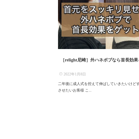
［relight尼崎］外ハネボブなら首長効
2022年1月8日
二年後に成人式を控えて伸ばしていきたいけど
させたいお客様 こ...