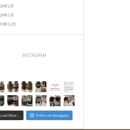
020年2月
020年1月
019年12月
INSTAGRAM
Load More...
Follow on Instagram