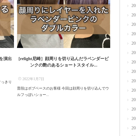
2
2
2
2
2
2
果を演出
[relight尼崎］顔周りを切り込んだラベンダーピ
2
ンクの艶のあるショートスタイル...
2
2022年1月7日
2
すっきり
普段はボブベースのお客様 今回は顔周りを切り込んでウ
2
ルフっぽいショー...
2
2
2
2