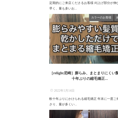
定期的にご来店くださるお客様 刈上げ部分が伸
早く、量も多いお...
カラーのお客様
［relight尼崎］膨らみ、まとまりにくい
十年ぶりの縮毛矯正...
2022年1月14日
軟十年ぶりにかけられる縮毛矯正 年末に一度ご
さり、量が多くい...