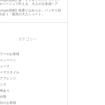
relight尼崎】脱・マンネリ☆ハイライト×
みベージュで叶える、大人の立体感ヘア
relight尼崎】指通りなめらか。バッサリ切
出会う「最高の大人ショート」
カテゴリー
ラーのお客様
ャンペーン
ュース
ーマスタイル
アアレンジ
ンズ
画あり
分類
日のお客様