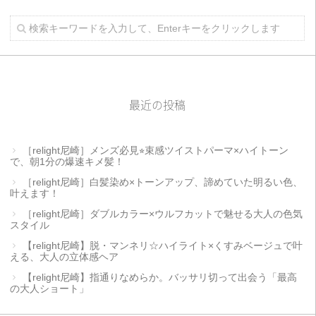
最近の投稿
［relight尼崎］メンズ必見⭐︎束感ツイストパーマ×ハイトーン
で、朝1分の爆速キメ髪！
［relight尼崎］白髪染め×トーンアップ、諦めていた明るい色、
叶えます！
［relight尼崎］ダブルカラー×ウルフカットで魅せる大人の色気
スタイル
【relight尼崎】脱・マンネリ☆ハイライト×くすみベージュで叶
える、大人の立体感ヘア
【relight尼崎】指通りなめらか。バッサリ切って出会う「最高
の大人ショート」